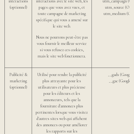
interactions
interactions avec le site web, les
utm_campaign (Od
(optionnel)
pages que vous avez vues, et
utm_source (Odo
toute campagne de marketing
utm_medium (Odo
spécifique qui vous a amené sur
le site web.
Nous ne pourrons peut-être pas
vous fournir le meilleur service
si vous refusez ces cookies,
mais le site web fonctionnera.
Publicité &
Utilisé pour rendre la publicité
__gads (Google)
marketing
plus attrayante pour les
__gac (Google)
(optionnel)
utilisateurs et plus précieuse
pour les éditeurs et les
annonceurs, tels que la
fourniture d'annonces plus
pertinentes lorsque vous visitez
d'autres sites web qui affichent
des annonces ou pour améliorer
les rapports sur les